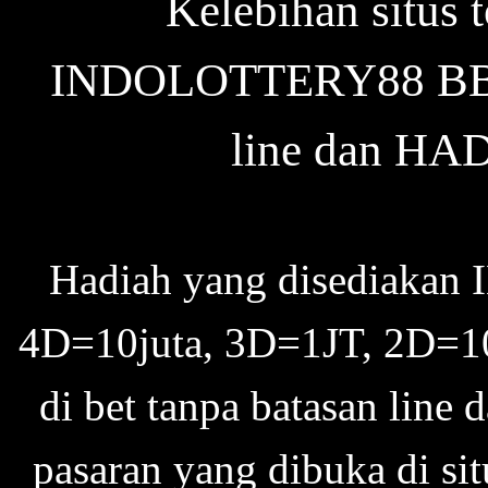
Kelebihan situs t
INDOLOTTERY88 BBFS
line dan H
Hadiah yang disediaka
4D=10juta, 3D=1JT, 2D=100
di bet tanpa batasan line
pasaran yang dibuka di sit