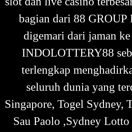
slot dan live casino terbe
bagian dari 88 GROUP P
digemari dari jaman ke
INDOLOTTERY88 sebaga
terlengkap menghadirka
seluruh dunia yang ter
Singapore, Togel Sydney, 
Sau Paolo ,Sydney Lotto 