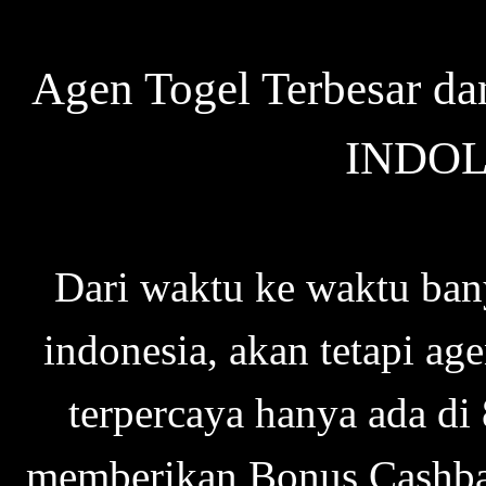
Agen Togel Terbesar dan
INDO
Dari waktu ke waktu ban
indonesia, akan tetapi ag
terpercaya hanya ada d
memberikan Bonus Cashba