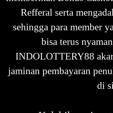
Refferal serta mengad
sehingga para member ya
bisa terus nyama
INDOLOTTERY88 akan s
jaminan pembayaran penu
di s