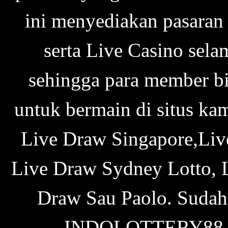
ini menyediakan pasaran 
serta Live Casino sel
sehingga para member bi
untuk bermain di situs ka
Live Draw Singapore,Liv
Live Draw Sydney Lotto, 
Draw Sau Paolo. Sudah 
INDOLOTTERY88 ada