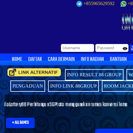
+855965629592
+8
HOME
DAFTAR
CARA BERMAIN
INFO HADIAH
BANTUAN
INFO RESULT 88 GROUP
W
PENGADUAN
INFO LINK 88GROUP
ROOM JACK
n SGPtoto menggunakan rumus konversi lama
« ALL GAMES